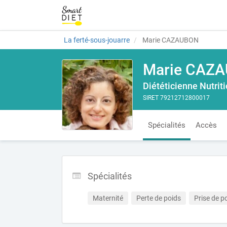
La ferté-sous-jouarre
Marie CAZAUBON
Marie CAZ
Diététicienne Nutrit
SIRET 79212712800017
Spécialités
Accès
Spécialités
Maternité
Perte de poids
Prise de p