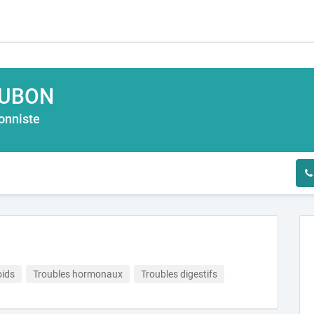
AUBON
ionniste
oids
Troubles hormonaux
Troubles digestifs