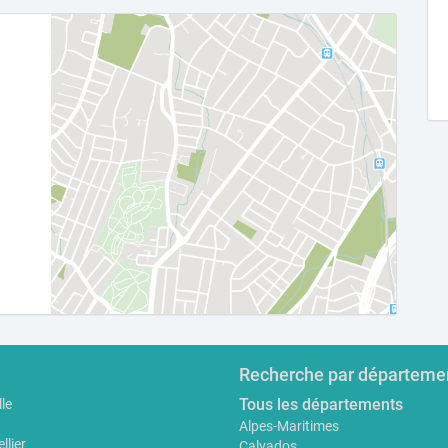
Recherche par départeme
Tous les départements
le
Alpes-Maritimes
llier
Calvados