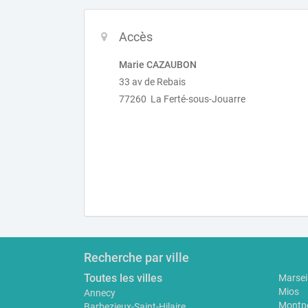
Accès
Marie CAZAUBON
33 av de Rebais
77260 La Ferté-sous-Jouarre
Recherche par ville
Toutes les villes
Marseil
Mios
Annecy
Montpe
Barbezieux-Saint-Hilaire